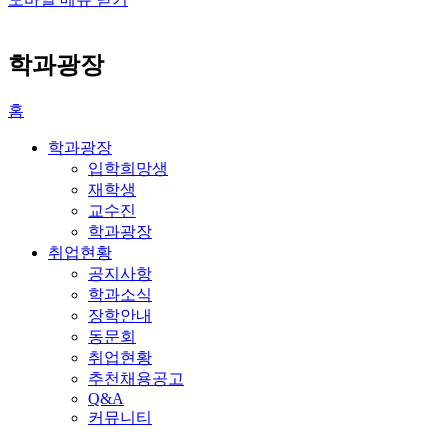
학과광장
홈
학과광장
입학희망생
재학생
교수진
학과광장
취업현황
공지사항
학과소식
장학안내
동문회
취업현황
추천채용공고
Q&A
커뮤니티