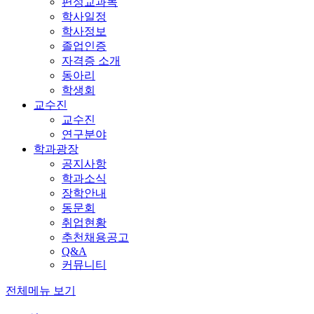
편성교과목
학사일정
학사정보
졸업인증
자격증 소개
동아리
학생회
교수진
교수진
연구분야
학과광장
공지사항
학과소식
장학안내
동문회
취업현황
추천채용공고
Q&A
커뮤니티
전체메뉴 보기