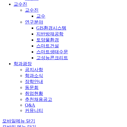
교수진
교수진
교수
연구분야
GIS환경시스템
지반방재공학
토양물환경
스마트건설
스마트생태수문
고성능콘크리트
학과광장
공지사항
학과소식
장학안내
동문회
취업현황
추천채용공고
Q&A
커뮤니티
모바일메뉴 닫기
모바일 메뉴 닫기