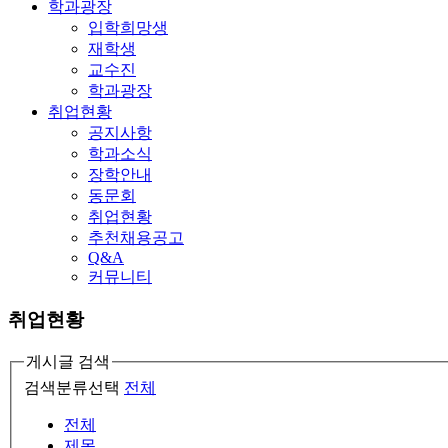
학과광장
입학희망생
재학생
교수진
학과광장
취업현황
공지사항
학과소식
장학안내
동문회
취업현황
추천채용공고
Q&A
커뮤니티
취업현황
게시글 검색
검색분류선택
전체
전체
제목