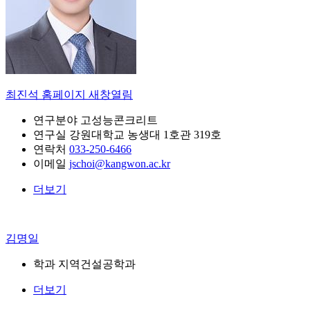
최진석
홈페이지 새창열림
연구분야
고성능콘크리트
연구실
강원대학교 농생대 1호관 319호
연락처
033-250-6466
이메일
jschoi@kangwon.ac.kr
더보기
김명일
학과
지역건설공학과
더보기