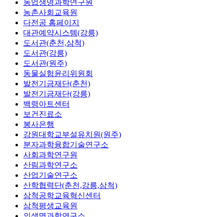
농업생명과학연구원
농촌사회교육원
다전공 홈페이지
대관예약시스템(강릉)
도서관(춘천,삼척)
도서관(강릉)
도서관(원주)
동물실험윤리위원회
발전기금재단(춘천)
발전기금재단(강릉)
백령아트센터
보건진료소
봉사은행
강원대학교부설유치원(원주)
분자과학융합기술연구소
사회과학연구원
산림과학연구소
산업기술연구소
산학협력단(춘천,강릉,삼척)
삼척공학교육혁신센터
삼척평생교육원
의생명과학연구소