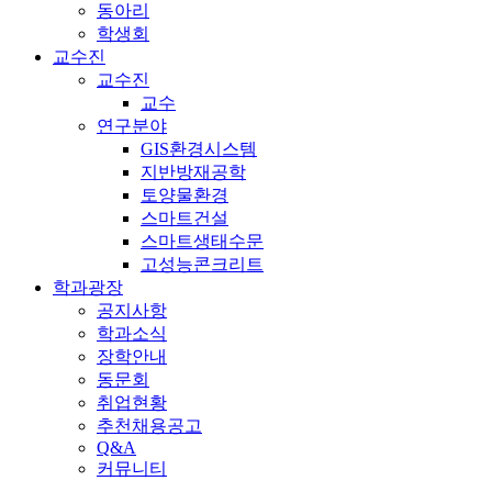
동아리
학생회
교수진
교수진
교수
연구분야
GIS환경시스템
지반방재공학
토양물환경
스마트건설
스마트생태수문
고성능콘크리트
학과광장
공지사항
학과소식
장학안내
동문회
취업현황
추천채용공고
Q&A
커뮤니티