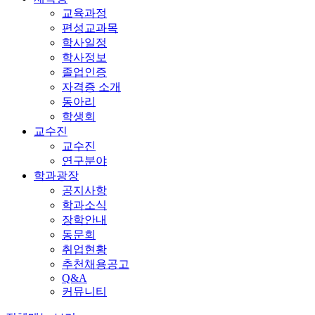
교육과정
편성교과목
학사일정
학사정보
졸업인증
자격증 소개
동아리
학생회
교수진
교수진
연구분야
학과광장
공지사항
학과소식
장학안내
동문회
취업현황
추천채용공고
Q&A
커뮤니티