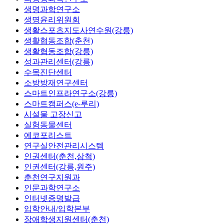
생명과학연구소
생명윤리위원회
생활스포츠지도사연수원(강릉)
생활협동조합(춘천)
생활협동조합(강릉)
성과관리센터(강릉)
수목진단센터
소방방재연구센터
스마트인프라연구소(강릉)
스마트캠퍼스(e-루리)
시설물 고장신고
실험동물센터
에코포리스트
연구실안전관리시스템
인권센터(춘천,삼척)
인권센터(강릉,원주)
춘천연구지원과
인문과학연구소
인터넷증명발급
입학안내/입학본부
장애학생지원센터(춘천)